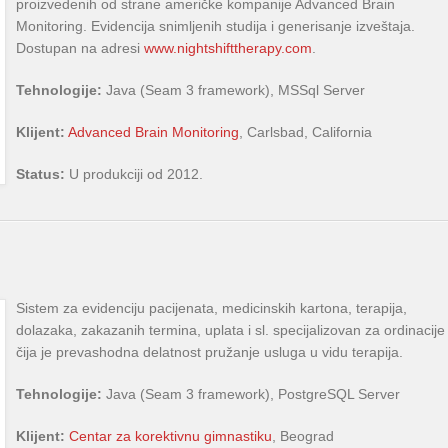
proizvedenih od strane američke kompanije Advanced Brain
Monitoring. Evidencija snimljenih studija i generisanje izveštaja.
Dostupan na adresi
www.nightshifttherapy.com
.
Tehnologije:
Java (Seam 3 framework), MSSql Server
Klijent:
Advanced Brain Monitoring
, Carlsbad, California
Status:
U produkciji od 2012.
Sistem za evidenciju pacijenata, medicinskih kartona, terapija,
dolazaka, zakazanih termina, uplata i sl. specijalizovan za ordinacije
čija je prevashodna delatnost pružanje usluga u vidu terapija.
Tehnologije:
Java (Seam 3 framework), PostgreSQL Server
Klijent:
Centar za korektivnu gimnastiku
, Beograd