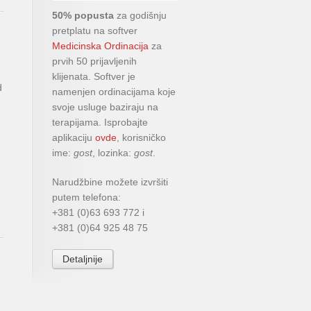
50% popusta
za godišnju
pretplatu na softver
Medicinska Ordinacija
za
prvih 50 prijavljenih
klijenata. Softver je
d
namenjen ordinacijama koje
svoje usluge baziraju na
terapijama. Isprobajte
aplikaciju
ovde
, korisničko
ime:
gost
, lozinka:
gost
.
Narudžbine možete izvršiti
putem telefona:
+381 (0)63 693 772 i
+381 (0)64 925 48 75
Detaljnije